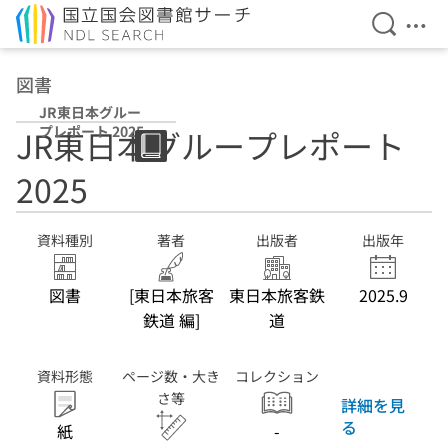
検索を開
メニ
本文へ移動
図書
JR東日本グルー
プレポート 2025
JR東日本グループレポート
2025
資料種別
著者
出版者
出版年
図書
[東日本旅客
東日本旅客鉄
2025.9
鉄道 編]
道
資料形態
ページ数・大き
コレクション
さ等
詳細を見
る
紙
-