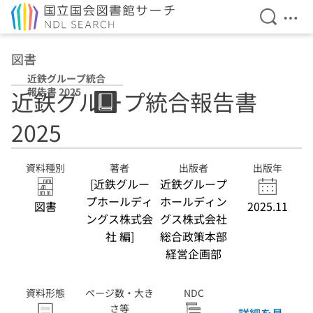
検索を開
メニ
本文へ移動
図書
近鉄グループ統合
報告書 2025
近鉄グループ統合報告書
2025
資料種別
著者
出版者
出版年
[近鉄グルー
近鉄グループ
プホールディ
ホールディン
図書
2025.11
ングス株式会
グス株式会社
社 編]
総合政策本部
経営企画部
資料形態
ページ数・大き
NDC
さ等
詳細を見