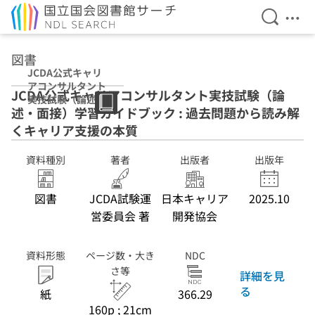
検索を開
メニ
本文へ移動
図書
JCDA公式キャリ
アコンサルタント
JCDA公式キャリアコンサルタント実技試験（論
実技試験（論述・
述・面接）学習ガイドブック : 過去問題から読み解
面接）学習ガイド
ブック : 過去問題
くキャリア支援の本質
から読み解くキャ
リア支援の本質
資料種別
著者
出版者
出版年
図書
JCDA試験運
日本キャリア
2025.10
営委員会 著
開発協会
資料形態
ページ数・大き
NDC
さ等
詳細を見
る
紙
366.29
160p ; 21cm