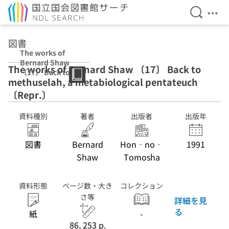
検索を開
メニ
本文へ移動
図書
The works of
Bernard Shaw
The works of Bernard Shaw 〔17〕 Back to
〔17〕 Back to
methuselah, a metabiological pentateuch
methuselah, a
metabiological
〔Repr.〕
pentateuch
〔Repr.〕
資料種別
著者
出版者
出版年
図書
Bernard
Hon‐no‐
1991
Shaw
Tomosha
資料形態
ページ数・大き
コレクション
さ等
詳細を見
る
紙
-
86, 253 p.