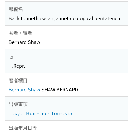
部編名
Back to methuselah, a metabiological pentateuch
著者・編者
Bernard Shaw
版
〔Repr.〕
著者標目
Bernard Shaw
SHAW,BERNARD
出版事項
Tokyo : Hon‐no‐Tomosha
出版年月日等