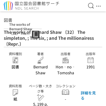
検索を開
メニ
本文へ移動
図書
The works of
Bernard Shaw
The works of Bernard Shaw 〔32〕 The
〔32〕 The
simpleton, ; The six, ; and The millionairess
simpleton, ; The
six, ; and The
〔Repr.〕
millionairess
〔Repr.〕
資料種別
著者
出版者
出版年
図書
Bernard
Hon‐no‐
1991
Shaw
Tomosha
資料形態
ページ数・大き
コレクション
さ等
詳細を見
る
紙
-
5, 199 p.