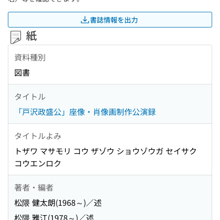
書誌情報を出力
紙
資料種別
図書
タイトル
「戸沢政盛公」座像・肖像画制作公演録
タイトルよみ
トザワ マサモリ コウ ザゾウ ショウゾウガ セイサク
コウエンロク
著者・編者
松隈 健太朗(1968～)／述
松隈 雅江(1978～)／述