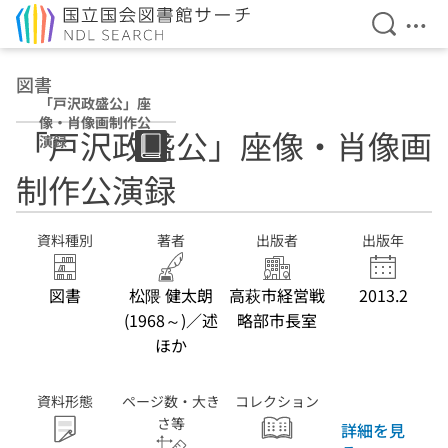
検索を開
メニ
本文へ移動
図書
「戸沢政盛公」座
像・肖像画制作公
「戸沢政盛公」座像・肖像画
演録
制作公演録
資料種別
著者
出版者
出版年
図書
松隈 健太朗
高萩市経営戦
2013.2
(1968～)／述
略部市長室
ほか
資料形態
ページ数・大き
コレクション
さ等
詳細を見