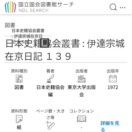
検索を開
メニ
本文へ移動
図書
日本史籍協会叢書
: 伊達宗城在京日
日本史籍協会叢書 : 伊達宗城
記 １３９
在京日記 １３９
資料種別
著者
出版者
出版年
図書
日本史籍協会
東京大学出版
1972
編
会
資料形態
ページ数・大き
コレクション
さ等
詳細を見
紙
-
る