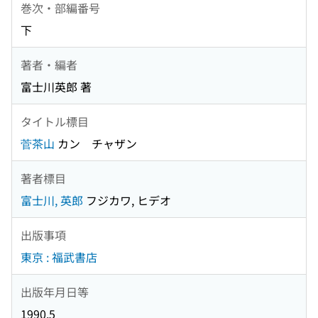
巻次・部編番号
下
著者・編者
富士川英郎 著
タイトル標目
菅茶山
カン チャザン
著者標目
富士川, 英郎
フジカワ, ヒデオ
出版事項
東京 : 福武書店
出版年月日等
1990.5