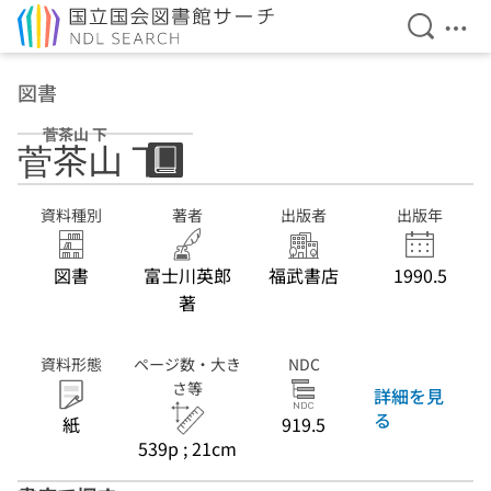
検索を開
メニ
本文へ移動
図書
菅茶山 下
菅茶山 下
資料種別
著者
出版者
出版年
図書
富士川英郎
福武書店
1990.5
著
資料形態
ページ数・大き
NDC
さ等
詳細を見
る
紙
919.5
539p ; 21cm