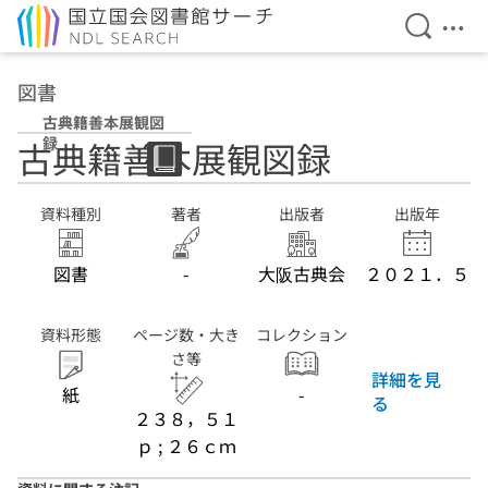
検索を開
メニ
本文へ移動
図書
古典籍善本展観図
録
古典籍善本展観図録
資料種別
著者
出版者
出版年
図書
-
大阪古典会
２０２１．５
資料形態
ページ数・大き
コレクション
さ等
詳細を見
紙
-
る
２３８，５１
ｐ ; ２６ｃｍ