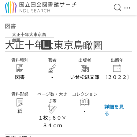
検索を開
メニ
本文へ移動
図書
大正十年大東京鳥
瞰圖
大正十年大東京鳥瞰圖
資料種別
著者
出版者
出版年
図書
-
いせ松凪文庫
〔２０２２〕
資料形態
ページ数・大き
コレクション
さ等
詳細を見
紙
-
る
１枚 ; ６０×
８４ｃｍ