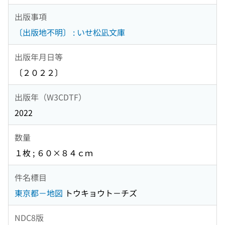
出版事項
〔出版地不明〕 : いせ松凪文庫
出版年月日等
〔２０２２〕
出版年（W3CDTF）
2022
数量
１枚 ; ６０×８４ｃｍ
件名標目
東京都－地図
トウキョウト－チズ
NDC8版