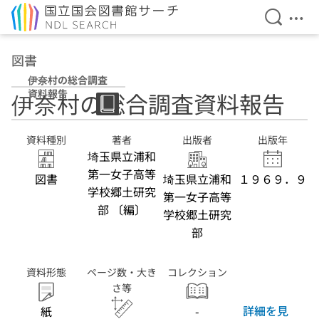
検索を開
メニ
本文へ移動
図書
伊奈村の総合調査
資料報告
伊奈村の総合調査資料報告
資料種別
著者
出版者
出版年
埼玉県立浦和
第一女子高等
図書
埼玉県立浦和
１９６９．９
学校郷土研究
第一女子高等
部 〔編〕
学校郷土研究
部
資料形態
ページ数・大き
コレクション
さ等
詳細を見
紙
-