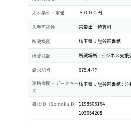
５０００円
入手条件・定価
禁帯出：特貸可
入手可能性
埼玉県立熊谷図書館
所蔵機関
所蔵場所 : ビジネス支援
所蔵注記
675.4-ﾌﾂ
請求記号
連携機関・データベー
埼玉県立熊谷図書館 : 
ス
1198506164
書誌ID（SomokuID）
103654208