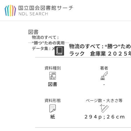
本文へ移動
図書
物流のすべて :
“勝つ”ための実用
物流のすべて : “勝つ”
データ集 : メーカ
ラック 倉庫業 ２０２５
ー 卸・小売業
トラック 倉庫業
２０２５年版
資料種別
著者
図書
-
資料形態
ページ数・大きさ等
紙
２９４ｐ ; ２６ｃｍ