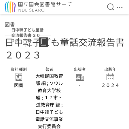
検索を開
メニ
本文へ移動
図書
日中韓子ども童話
交流報告書 ２０
日中韓子ども童話交流報告書
２３
２０２３
資料種別
著者
出版者
出版年
大韓民国教育
部 編 ; ソウル
図書
-
２０２４
教育大学校
編 ; １７市・
道教育庁 編 ;
日中韓子ども
童話交流事業
実行委員会