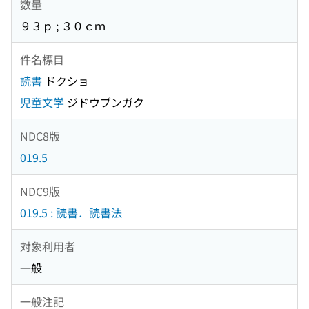
数量
９３ｐ ; ３０ｃｍ
件名標目
読書
ドクショ
児童文学
ジドウブンガク
NDC8版
019.5
NDC9版
019.5 : 読書．読書法
対象利用者
一般
一般注記