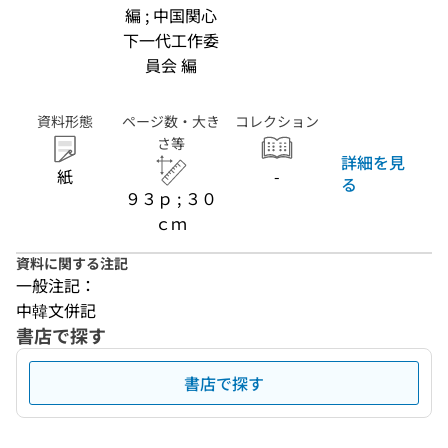
編 ; 中国関心
下一代工作委
員会 編
資料形態
ページ数・大き
コレクション
さ等
詳細を見
紙
-
る
９３ｐ ; ３０
ｃｍ
資料に関する注記
一般注記：
中韓文併記
書店で探す
書店で探す