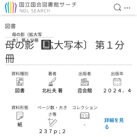
検索を開
メニ
本文へ移動
図書
母の影〔拡大写
本〕 第１分冊
母の影〔拡大写本〕 第１分
冊
資料種別
著者
出版者
出版年
図書
北杜夫 著
霞会館
２０２４．４
資料形態
ページ数・大き
コレクション
さ等
詳細を見
紙
-
る
２３７ｐ ; ２