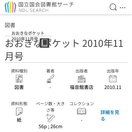
検索を開
メニ
本文へ移動
図書
おおきなポケット
2010年11月号
おおきなポケット 2010年11
月号
資料種別
著者
出版者
出版年
図書
-
福音館書店
2010.11
資料形態
ページ数・大き
コレクション
さ等
詳細を見
る
紙
-
56p ; 26cm