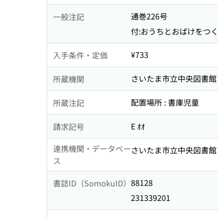
通巻226号
一般注記
付:おうちとおばけをつく
¥733
入手条件・定価
さいたま市立中央図書館
所蔵機関
配置場所 : 書庫児童
所蔵注記
E ｵｵ
請求記号
連携機関・データベー
さいたま市立中央図書館 
ス
88128
書誌ID（SomokuID）
231339201