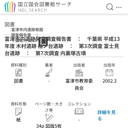
検索を開
メニ
本文へ移動
図書
富津市内遺跡発掘
調査報告書 ：
富津市内遺跡発掘調査報告書 ： 千葉県 平成13
千葉県 平成13年
年度 木村遺跡 植ノ台遺跡 ： 第3次調査 富士見
度 木村遺跡 植ノ
台遺跡 ： 第3
台遺跡 ： 第7次調査 内裏塚古墳
次調査 富士見台
遺跡 ： 第7次
資料種別
著者
出版者
出版年
調査 内裏塚古墳
図書
-
富津市教育委
2002.3
員会
資料形態
ページ数・大き
コレクション
さ等
詳細を見
る
紙
-
34p 図版5枚