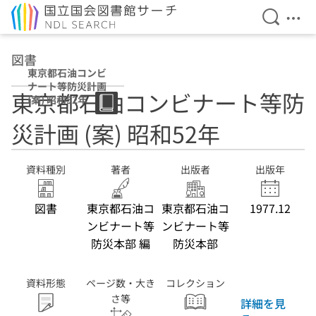
検索を開
メニ
本文へ移動
図書
東京都石油コンビ
ナート等防災計画
東京都石油コンビナート等防
(案) 昭和52年
災計画 (案) 昭和52年
資料種別
著者
出版者
出版年
図書
東京都石油コ
東京都石油コ
1977.12
ンビナート等
ンビナート等
防災本部 編
防災本部
資料形態
ページ数・大き
コレクション
さ等
詳細を見