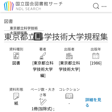
検索を開
メニ
本文へ移動
図書
東京都立科学技術
大学規程集
東京都立科学技術大学規程集
資料種別
著者
出版者
出版年
図書
[東京都立科
[東京都立科
[1986]
学技術大学
学技術大学]
編]
資料形態
ページ数・大き
コレクション
さ等
詳細を見
紙
-
る
1冊(加除式) ;