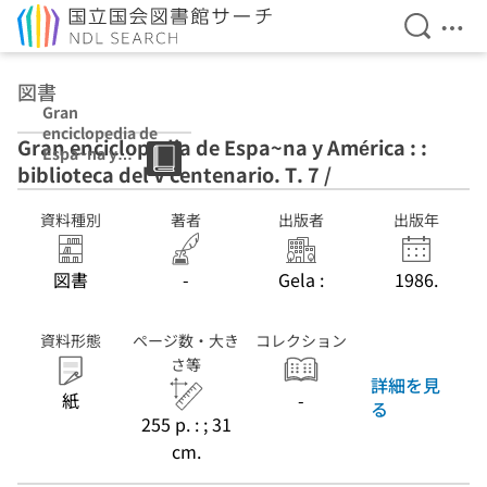
検索を開
メニ
本文へ移動
図書
Gran
enciclopedia de
Gran enciclopedia de Espa~na y América : :
Espa~na y
biblioteca del V centenario. T. 7 /
América : :
biblioteca del V
centenario. T. 7
資料種別
著者
出版者
出版年
/
図書
-
Gela :
1986.
資料形態
ページ数・大き
コレクション
さ等
詳細を見
紙
-
る
255 p. : ; 31
cm.