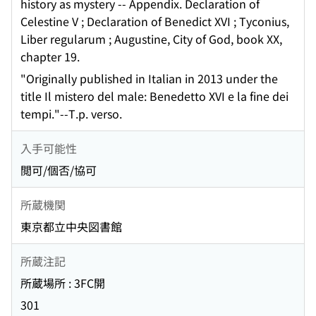
history as mystery -- Appendix. Declaration of
Celestine V ; Declaration of Benedict XVI ; Tyconius,
Liber regularum ; Augustine, City of God, book XX,
chapter 19.
"Originally published in Italian in 2013 under the
title Il mistero del male: Benedetto XVI e la fine dei
tempi."--T.p. verso.
入手可能性
閲可/個否/協可
所蔵機関
東京都立中央図書館
所蔵注記
所蔵場所 : 3FC開
301