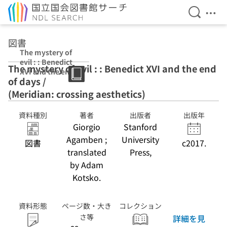
検索を開
メニ
本文へ移動
図書
The mystery of
evil : : Benedict
The mystery of evil : : Benedict XVI and the end
XVI and the end
of days /
of days /
(Meridian:
(Meridian: crossing aesthetics)
crossing
aesthetics)
資料種別
著者
出版者
出版年
Giorgio
Stanford
Agamben ;
University
図書
c2017.
translated
Press,
by Adam
Kotsko.
資料形態
ページ数・大き
コレクション
さ等
詳細を見