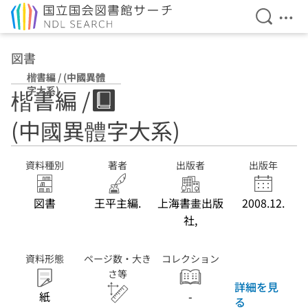
検索を開
メニ
本文へ移動
図書
楷書編 / (中國異體
字大系)
楷書編 /
(中國異體字大系)
資料種別
著者
出版者
出版年
図書
王平主編.
上海書畫出版
2008.12.
社,
資料形態
ページ数・大き
コレクション
さ等
詳細を見
紙
-
る