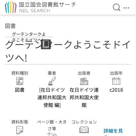
検索を開
メニ
本文へ移動
図書
グーテンタークよ
うこそドイツへ!
グーテンタークようこそドイ
ツへ!
資料種別
著者
出版者
出版年
図書
[在日ドイツ
在日ドイツ連
c2018
連邦共和国大
邦共和国大使
使館 編]
館
資料形態
ページ数・大き
コレクション
さ等
詳細を見