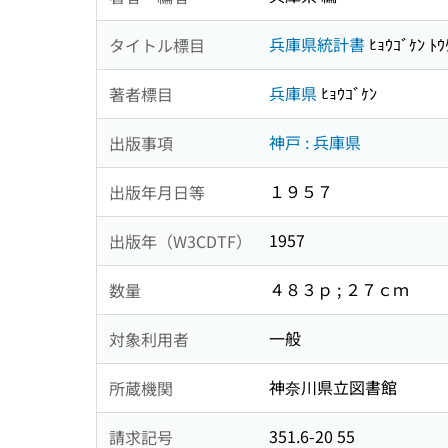
兵庫県統計書
ﾋｮｳｺﾞｹﾝ ﾄｳ
タイトル標目
兵庫県
ﾋｮｳｺﾞｹﾝ
著者標目
神戸 : 兵庫県
出版事項
１９５７
出版年月日等
1957
出版年（W3CDTF）
４８３ｐ ; ２７ｃｍ
数量
一般
対象利用者
神奈川県立図書館
所蔵機関
351.6-20 55
請求記号