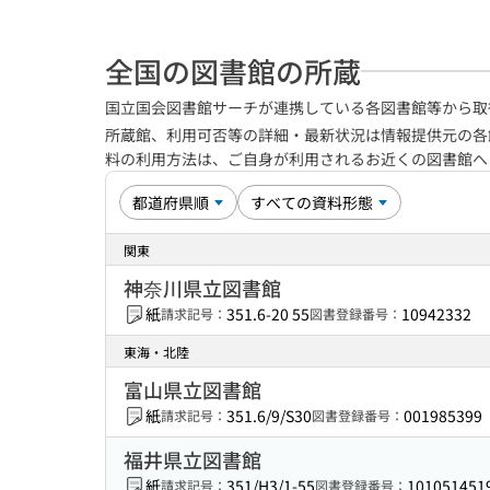
全国の図書館の所蔵
国立国会図書館サーチが連携している各図書館等から取
所蔵館、利用可否等の詳細・最新状況は情報提供元の各
料の利用方法は、ご自身が利用されるお近くの図書館
関東
神奈川県立図書館
紙
351.6-20 55
10942332
請求記号：
図書登録番号：
東海・北陸
富山県立図書館
紙
351.6/9/S30
001985399
請求記号：
図書登録番号：
福井県立図書館
紙
351/H3/1-55
101051451
請求記号：
図書登録番号：