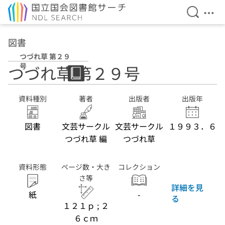
検索を開
メニ
本文へ移動
図書
つづれ草 第２９
号
つづれ草 第２９号
資料種別
著者
出版者
出版年
図書
文芸サークル
文芸サークル
１９９３．６
つづれ草 編
つづれ草
資料形態
ページ数・大き
コレクション
さ等
詳細を見
紙
-
る
１２１ｐ ; ２
６ｃｍ