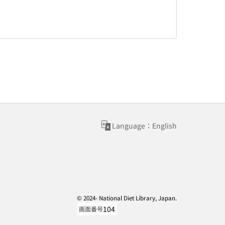
Language：English
© 2024- National Diet Library, Japan.
104
画面番号