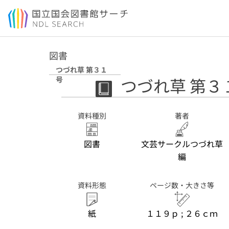
本文へ移動
図書
つづれ草 第３１
つづれ草 第３
号
資料種別
著者
図書
文芸サークルつづれ草
編
資料形態
ページ数・大きさ等
紙
１１９ｐ ; ２６ｃｍ