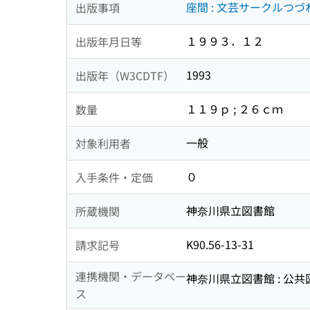
座間 : 文芸サークルつづ
出版事項
１９９３．１２
出版年月日等
1993
出版年（W3CDTF）
１１９ｐ ; ２６ｃｍ
数量
一般
対象利用者
０
入手条件・定価
神奈川県立図書館
所蔵機関
K90.56-13-31
請求記号
連携機関・データベー
神奈川県立図書館 : 公
ス