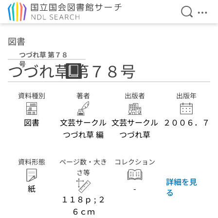
検索を開
メニ
本文へ移動
図書
つづれ草 第７８
号
つづれ草 第７８号
資料種別
著者
出版者
出版年
図書
文芸サークル
文芸サークル
２００６．７
つづれ草 編
つづれ草
資料形態
ページ数・大き
コレクション
さ等
詳細を見
紙
-
る
１１８ｐ ; ２
６ｃｍ