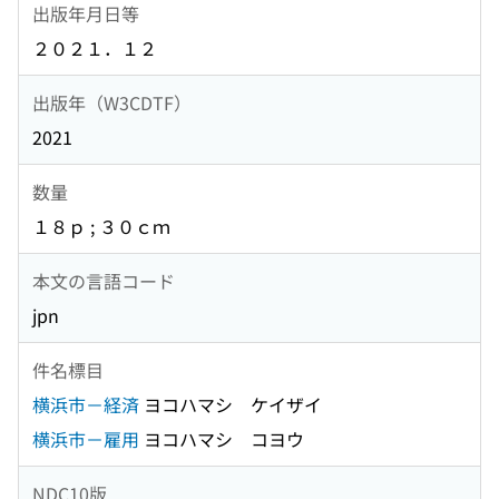
出版年月日等
２０２１．１２
出版年（W3CDTF）
2021
数量
１８ｐ ; ３０ｃｍ
本文の言語コード
jpn
件名標目
横浜市－経済
ヨコハマシ ケイザイ
横浜市－雇用
ヨコハマシ コヨウ
NDC10版