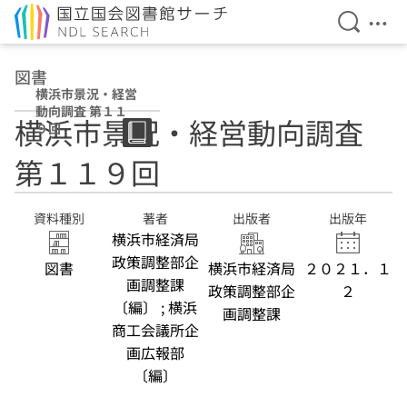
検索を開
メニ
本文へ移動
図書
横浜市景況・経営
動向調査 第１１
横浜市景況・経営動向調査
９回
第１１９回
資料種別
著者
出版者
出版年
横浜市経済局
政策調整部企
図書
横浜市経済局
２０２１．１
画調整課
政策調整部企
２
〔編〕 ; 横浜
画調整課
商工会議所企
画広報部
〔編〕