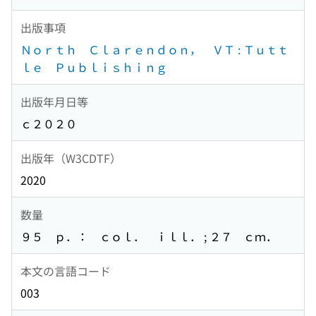
出版事項
Ｎｏｒｔｈ Ｃｌａｒｅｎｄｏｎ， ＶＴ : Ｔｕｔｔ
ｌｅ Ｐｕｂｌｉｓｈｉｎｇ
出版年月日等
ｃ２０２０
出版年（W3CDTF）
2020
数量
９５ ｐ．： ｃｏｌ． ｉｌｌ． ; ２７ ｃｍ．
本文の言語コード
003