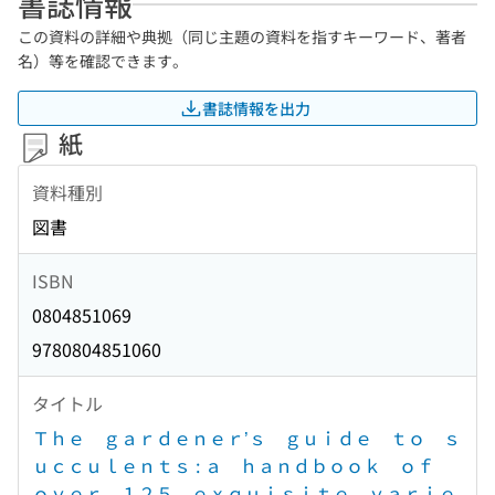
書誌情報
この資料の詳細や典拠（同じ主題の資料を指すキーワード、著者
名）等を確認できます。
書誌情報を出力
紙
資料種別
図書
ISBN
0804851069
9780804851060
タイトル
Ｔｈｅ ｇａｒｄｅｎｅｒ’ｓ ｇｕｉｄｅ ｔｏ ｓ
ｕｃｃｕｌｅｎｔｓ : ａ ｈａｎｄｂｏｏｋ ｏｆ
ｏｖｅｒ １２５ ｅｘｑｕｉｓｉｔｅ ｖａｒｉｅ