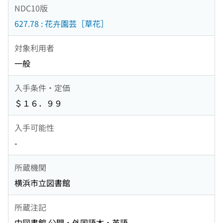
NDC10版
627.78 : 花卉園芸［草花］
対象利用者
一般
入手条件・定価
＄１６．９９
入手可能性
-
所蔵機関
横浜市立図書館
所蔵注記
中図書館 公開・外国語本・英語