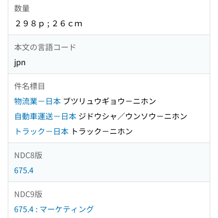
数量
２９８ｐ ; ２６ｃｍ
本文の言語コード
jpn
件名標目
物流業－日本
ブツリュウギョウ－ニホン
自動車運送－日本
ジドウシャ／ウンソウ－ニホン
トラック－日本
トラック－ニホン
NDC8版
675.4
NDC9版
675.4 : マーケティング