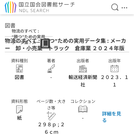
検索を開
メニ
本文へ移動
図書
物流のすべて :
“勝つ”ための実用
物流のすべて : “勝つ”ための実用データ集 : メーカ
データ集 : メーカ
ー 卸・小売業 トラック 倉庫業 ２０２４年版
ー 卸・小売業
トラック 倉庫業
２０２４年版
資料種別
著者
出版者
出版年
図書
-
輸送経済新聞
２０２３．１
社
１
資料形態
ページ数・大き
コレクション
さ等
詳細を見
紙
-
る
２９８ｐ ; ２
６ｃｍ