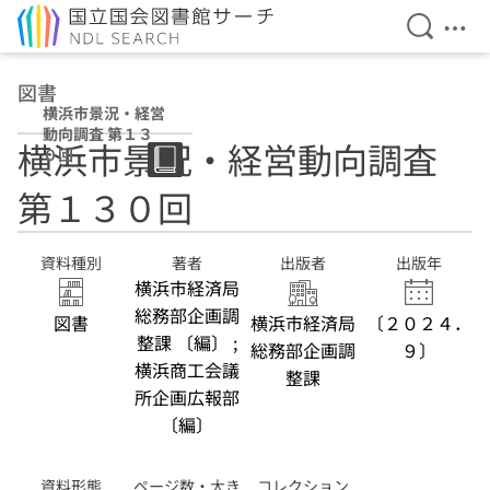
検索を開
メニ
本文へ移動
図書
横浜市景況・経営
動向調査 第１３
横浜市景況・経営動向調査
０回
第１３０回
資料種別
著者
出版者
出版年
横浜市経済局
総務部企画調
図書
横浜市経済局
〔２０２４．
整課 〔編〕 ;
総務部企画調
９〕
横浜商工会議
整課
所企画広報部
〔編〕
資料形態
ページ数・大き
コレクション