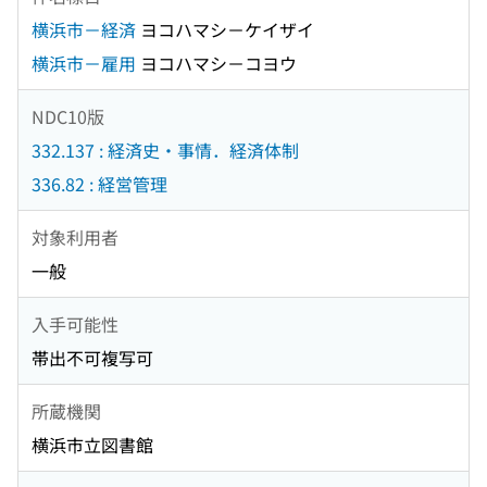
横浜市－経済
ヨコハマシ－ケイザイ
横浜市－雇用
ヨコハマシ－コヨウ
NDC10版
332.137 : 経済史・事情．経済体制
336.82 : 経営管理
対象利用者
一般
入手可能性
帯出不可複写可
所蔵機関
横浜市立図書館