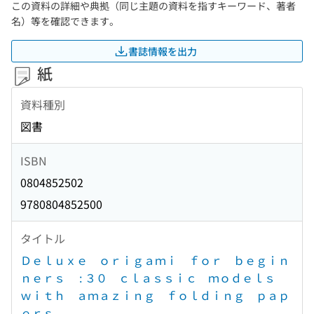
この資料の詳細や典拠（同じ主題の資料を指すキーワード、著者
名）等を確認できます。
書誌情報を出力
紙
資料種別
図書
ISBN
0804852502
9780804852500
タイトル
Ｄｅｌｕｘｅ ｏｒｉｇａｍｉ ｆｏｒ ｂｅｇｉｎ
ｎｅｒｓ : ３０ ｃｌａｓｓｉｃ ｍｏｄｅｌｓ
ｗｉｔｈ ａｍａｚｉｎｇ ｆｏｌｄｉｎｇ ｐａｐ
ｅｒｓ