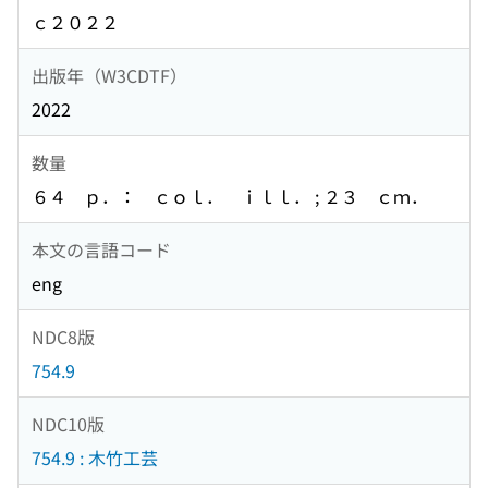
ｃ２０２２
出版年（W3CDTF）
2022
数量
６４ ｐ．： ｃｏｌ． ｉｌｌ． ; ２３ ｃｍ．
本文の言語コード
eng
NDC8版
754.9
NDC10版
754.9 : 木竹工芸