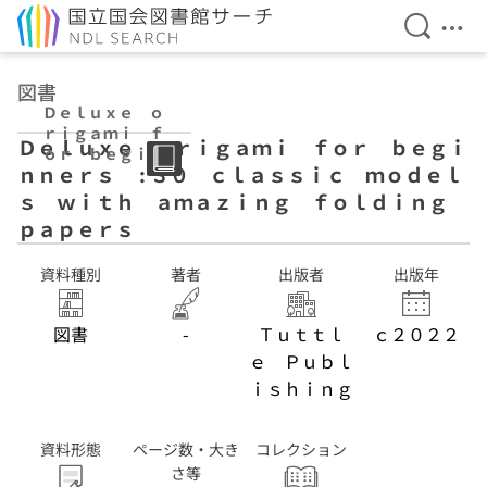
検索を開
メニ
本文へ移動
図書
Ｄｅｌｕｘｅ ｏ
ｒｉｇａｍｉ ｆ
Ｄｅｌｕｘｅ ｏｒｉｇａｍｉ ｆｏｒ ｂｅｇｉ
ｏｒ ｂｅｇｉｎ
ｎｎｅｒｓ : ３０ ｃｌａｓｓｉｃ ｍｏｄｅｌ
ｎｅｒｓ : ３
０ ｃｌａｓｓｉ
ｓ ｗｉｔｈ ａｍａｚｉｎｇ ｆｏｌｄｉｎｇ
ｃ ｍｏｄｅｌ
ｐａｐｅｒｓ
ｓ ｗｉｔｈ ａ
ｍａｚｉｎｇ ｆ
資料種別
著者
出版者
出版年
ｏｌｄｉｎｇ ｐ
ａｐｅｒｓ
図書
-
Ｔｕｔｔｌ
ｃ２０２２
ｅ Ｐｕｂｌ
ｉｓｈｉｎｇ
資料形態
ページ数・大き
コレクション
さ等