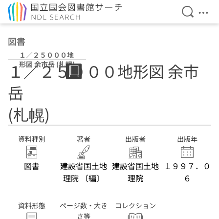
検索を開
メニ
本文へ移動
図書
１／２５０００地
形図 余市岳 (札幌)
１／２５０００地形図 余市
岳
(札幌)
資料種別
著者
出版者
出版年
図書
建設省国土地
建設省国土地
１９９７．０
理院 〔編〕
理院
６
資料形態
ページ数・大き
コレクション
さ等