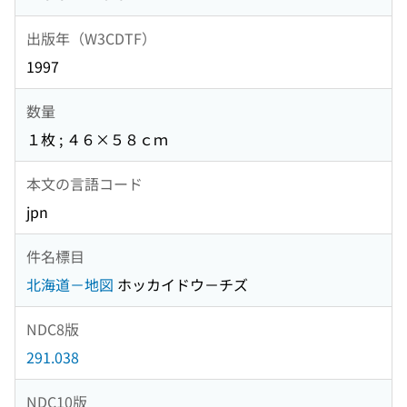
出版年（W3CDTF）
1997
数量
１枚 ; ４６×５８ｃｍ
本文の言語コード
jpn
件名標目
北海道－地図
ホッカイドウ－チズ
NDC8版
291.038
NDC10版