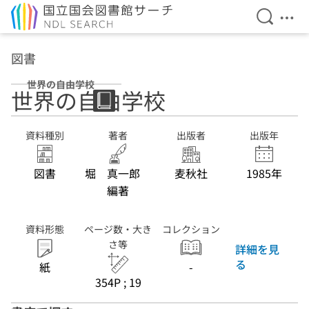
検索を開
メニ
本文へ移動
図書
世界の自由学校
世界の自由学校
資料種別
著者
出版者
出版年
図書
堀 真一郎
麦秋社
1985年
編著
資料形態
ページ数・大き
コレクション
さ等
詳細を見
る
紙
-
354P ; 19