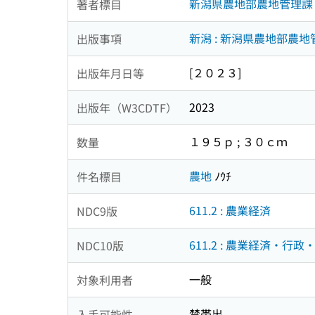
新潟県農地部農地管理課
著者標目
新潟 : 新潟県農地部農地
出版事項
[２０２３]
出版年月日等
2023
出版年（W3CDTF）
１９５ｐ ; ３０ｃｍ
数量
農地
ﾉｳﾁ
件名標目
611.2 : 農業経済
NDC9版
611.2 : 農業経済・行政
NDC10版
一般
対象利用者
禁帯出
入手可能性