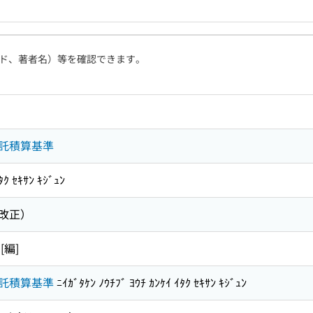
ド、著者名）等を確認できます。
託積算基準
ﾀｸ ｾｷｻﾝ ｷｼﾞｭﾝ
改正）
編]
託積算基準
ﾆｲｶﾞﾀｹﾝ ﾉｳﾁﾌﾞ ﾖｳﾁ ｶﾝｹｲ ｲﾀｸ ｾｷｻﾝ ｷｼﾞｭﾝ