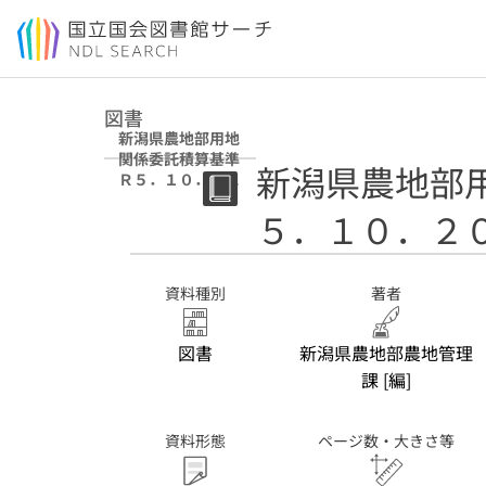
本文へ移動
図書
新潟県農地部用地
関係委託積算基準
新潟県農地部
Ｒ５．１０．２０
（一部改正）
５．１０．２
資料種別
著者
図書
新潟県農地部農地管理
課 [編]
資料形態
ページ数・大きさ等