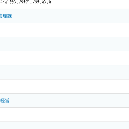
ﾆｲｶﾞﾀｹﾝ, ﾉｳﾁﾌﾞ, ﾉｳﾁ, ｶﾝﾘｶ
管理課
・経営