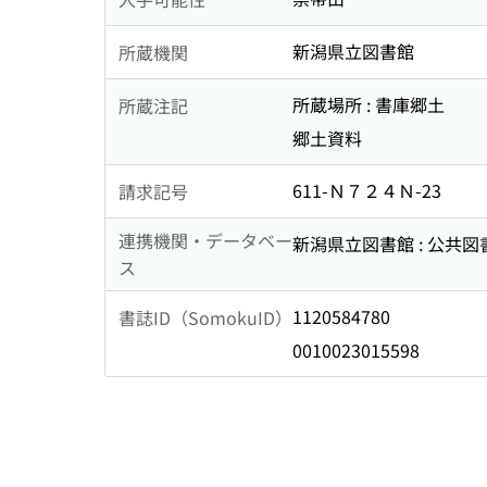
新潟県立図書館
所蔵機関
所蔵場所 : 書庫郷土
所蔵注記
郷土資料
611-Ｎ７２４Ｎ-23
請求記号
連携機関・データベー
新潟県立図書館 : 公共
ス
1120584780
書誌ID（SomokuID）
0010023015598