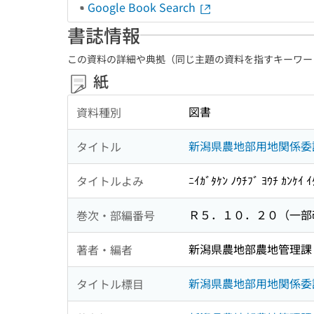
Google Book Search
書誌情報
この資料の詳細や典拠（同じ主題の資料を指すキーワー
紙
図書
資料種別
新潟県農地部用地関係委
タイトル
ﾆｲｶﾞﾀｹﾝ ﾉｳﾁﾌﾞ ﾖｳﾁ ｶﾝｹｲ ｲ
タイトルよみ
Ｒ５．１０．２０（一部
巻次・部編番号
新潟県農地部農地管理課 [
著者・編者
新潟県農地部用地関係委
タイトル標目