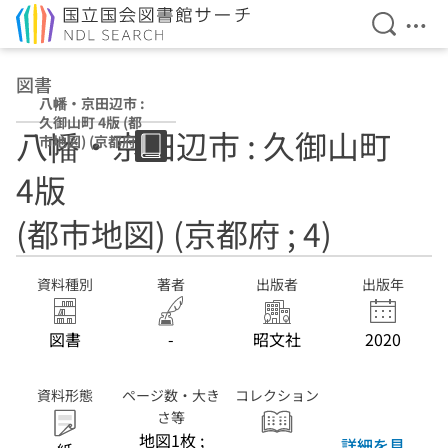
検索を開
メニ
本文へ移動
図書
八幡・京田辺市 :
久御山町 4版 (都
八幡・京田辺市 : 久御山町
市地図) (京都府 ;
4)
4版
(都市地図) (京都府 ; 4)
資料種別
著者
出版者
出版年
図書
-
昭文社
2020
資料形態
ページ数・大き
コレクション
さ等
地図1枚 ;
詳細を見