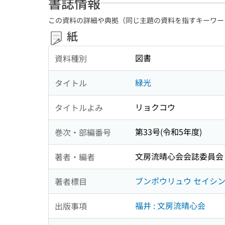
書誌情報
この資料の詳細や典拠（同じ主題の資料を指すキーワー
紙
図書
資料種別
緑光
タイトル
リョクコウ
タイトルよみ
第33号(令和5年度)
巻次・部編番号
文房流晴心会会誌委員会
著者・編者
ブンポウリュウ セイシ
著者標目
福井 : 文房流晴心会
出版事項