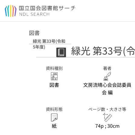
本文へ移動
図書
緑光 第33号(令和
緑光 第33号(
5年度)
資料種別
著者
図書
文房流晴心会会誌委員
会 編
資料形態
ページ数・大きさ等
紙
74p ; 30cm