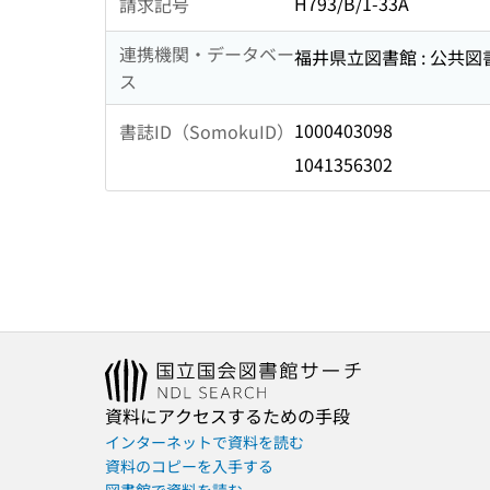
H793/B/1-33A
請求記号
連携機関・データベー
福井県立図書館 : 公共
ス
1000403098
書誌ID（SomokuID）
1041356302
資料にアクセスするための手段
インターネットで資料を読む
資料のコピーを入手する