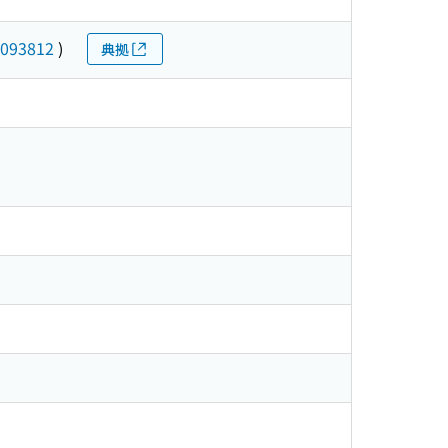
093812
)
典拠