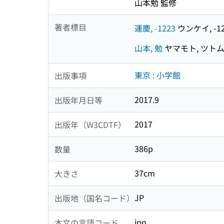
山本勉 監修
著者標目
運慶, -1223
ウンケイ, -12
山本, 勉
ヤマモト, ツト
東京 : 小学館
出版事項
2017.9
出版年月日等
2017
出版年（W3CDTF）
386p
数量
37cm
大きさ
JP
出版地（国名コード）
jpn
本文の言語コード