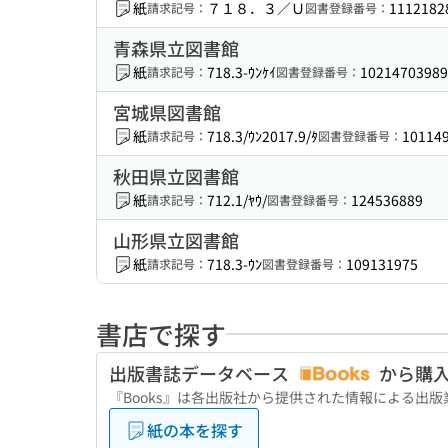
紙
７１８．３／Ｕ
1112182
請求記号：
図書登録番号：
青森県立図書館
紙
718.3-ｳﾝｹｲ
10214703989
請求記号：
図書登録番号：
宮城県図書館
紙
718.3/ｳﾝ2017.9/ﾀ
10114
請求記号：
図書登録番号：
秋田県立図書館
紙
712.1/ﾔｳ/
124536889
請求記号：
図書登録番号：
山形県立図書館
紙
718.3-ｳﾝ
109131975
請求記号：
図書登録番号：
書店で探す
出版書誌データベース
から購
『Books』は各出版社から提供された情報による出
紙の本を探す