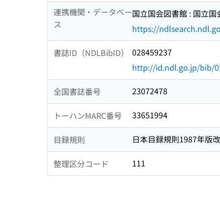
連携機関・データベー
国立国会図書館 : 国立
ス
https://ndlsearch.ndl.go
028459237
書誌ID（NDLBibID）
http://id.ndl.go.jp/bib
23072478
全国書誌番号
33651994
トーハンMARC番号
日本目録規則1987年版
目録規則
111
整理区分コード