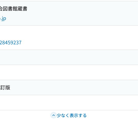
国会図書館蔵書
.jp
/028459237
改訂版
少なく表示する