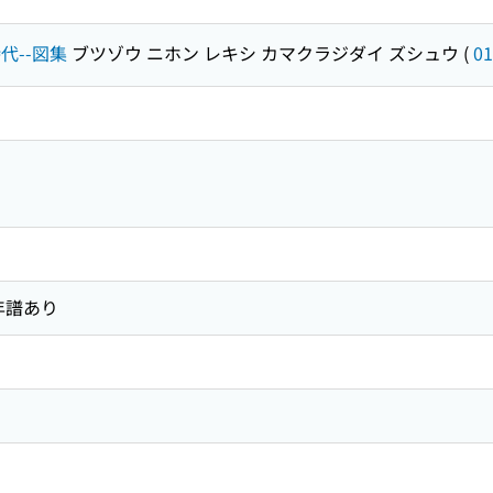
時代--図集
ブツゾウ ニホン レキシ カマクラジダイ ズシュウ
(
01
年譜あり