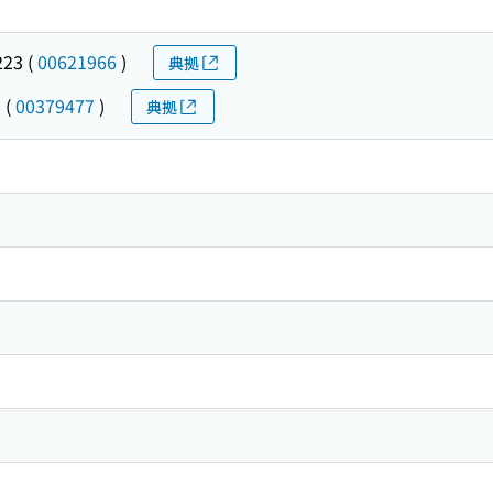
23
(
00621966
)
典拠
ム
(
00379477
)
典拠