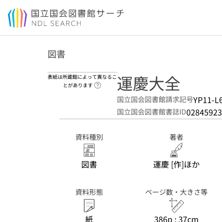
本文へ移動
図書
運慶大全
表紙は所蔵館によって異なるこ
ヘルプページへのリンク
とがあります
YP11-L
国立国会図書館請求記号
02845923
国立国会図書館書誌ID
資料種別
著者
図書
運慶 [作]ほか
資料形態
ページ数・大きさ等
紙
386p ; 37cm