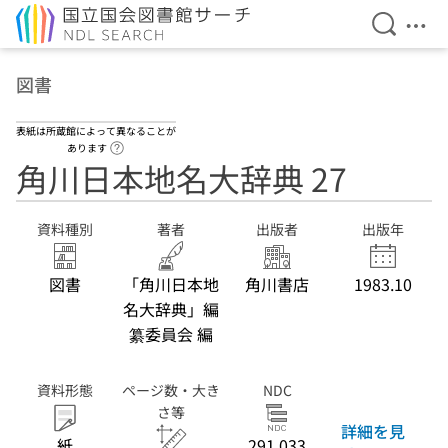
検索を開
メニ
本文へ移動
図書
表紙は所蔵館によって異なることが
ヘルプページへのリンク
あります
角川日本地名大辞典 27
資料種別
著者
出版者
出版年
図書
「角川日本地
角川書店
1983.10
名大辞典」編
纂委員会 編
資料形態
ページ数・大き
NDC
さ等
詳細を見
紙
291.033