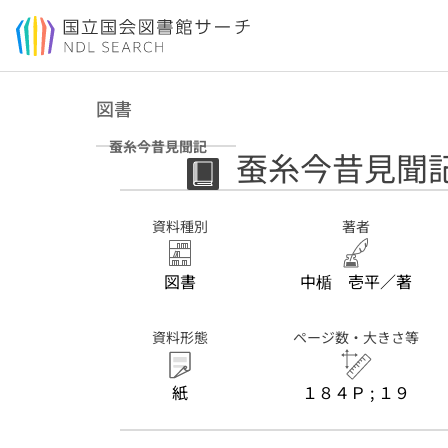
本文へ移動
図書
蚕糸今昔見聞記
蚕糸今昔見聞
資料種別
著者
図書
中楯 壱平／著
資料形態
ページ数・大きさ等
紙
１８４Ｐ ; １９