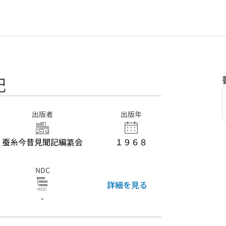
記
出版者
出版年
蚕糸今昔見聞記編纂会
１９６８
NDC
詳細を見る
-