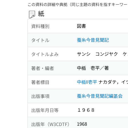
この資料の詳細や典拠（同じ主題の資料を指すキーワー
紙
図書
資料種別
蚕糸今昔見聞記
タイトル
サンシ コンジヤク ケン
タイトルよみ
中楯 壱平／著
著者・編者
中楯‖壱平
ナカダテ，イ
著者標目
蚕糸今昔見聞記編纂会
出版事項
１９６８
出版年月日等
1968
出版年（W3CDTF）