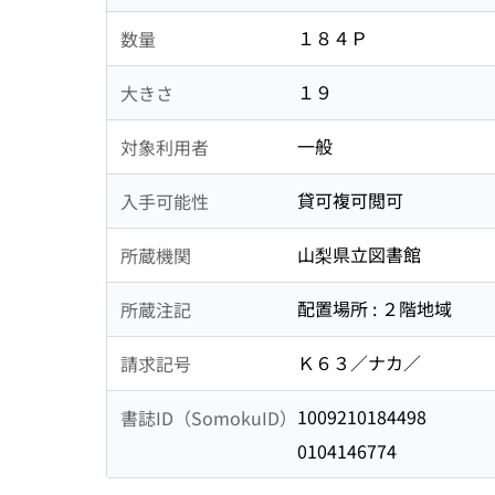
１８４Ｐ
数量
１９
大きさ
一般
対象利用者
貸可複可閲可
入手可能性
山梨県立図書館
所蔵機関
配置場所 : ２階地域
所蔵注記
Ｋ６３／ナカ／
請求記号
1009210184498
書誌ID（SomokuID）
0104146774