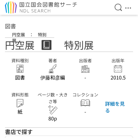
検索を開
メニ
本文へ移動
図書
円空展 ： 特別
展
円空展 ： 特別展
資料種別
著者
出版者
出版年
図書
伊藤和彦編
-
2010.5
資料形態
ページ数・大き
コレクション
さ等
詳細を見
る
紙
-
80p
書店で探す