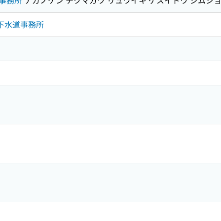
事務所
ナガノケン チクマガワ リュウイキ ゲスイドウ ジムシ
域下水道事務所