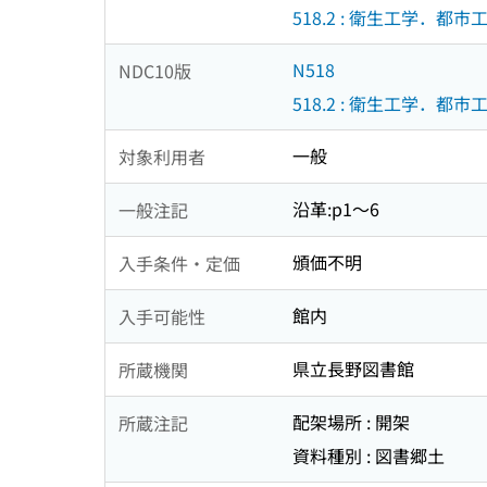
518.2 : 衛生工学．都市
N518
NDC10版
518.2 : 衛生工学．都市
一般
対象利用者
沿革:p1〜6
一般注記
頒価不明
入手条件・定価
館内
入手可能性
県立長野図書館
所蔵機関
配架場所 : 開架
所蔵注記
資料種別 : 図書郷土