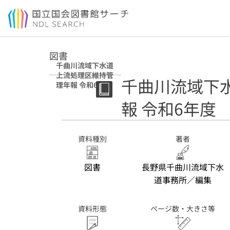
本文へ移動
図書
千曲川流域下水道
上流処理区維持管
千曲川流域下
理年報 令和6年度
報 令和6年度
資料種別
著者
図書
長野県千曲川流域下水
道事務所／編集
資料形態
ページ数・大きさ等