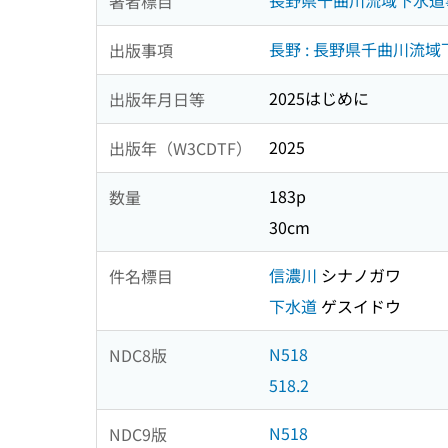
長野県千曲川流域下水道
著者標目
長野 : 長野県千曲川流
出版事項
2025はじめに
出版年月日等
2025
出版年（W3CDTF）
183p
数量
30cm
信濃川
シナノガワ
件名標目
下水道
ゲスイドウ
N518
NDC8版
518.2
N518
NDC9版