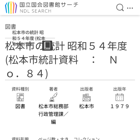
検索を開
メニ
本文へ移動
図書
松本市の統計 昭
和５４年度 (松本
松本市の統計 昭和５４年度
市統計資料 ：
Ｎｏ．８４)
(松本市統計資料 ： Ｎ
ｏ．８４)
資料種別
著者
出版者
出版年
図書
松本市総務部
松本市
１９７９
行政管理課／
編
資料形態
ページ数・大き
コレクション