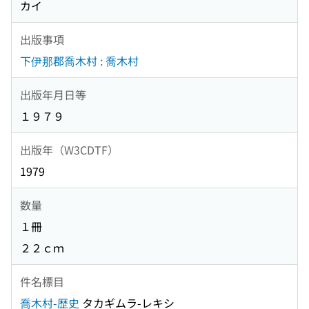
カイ
出版事項
下伊那郡喬木村 : 喬木村
出版年月日等
１９７９
出版年（W3CDTF）
1979
数量
１冊
２２ｃｍ
件名標目
喬木村-歴史
タカギムラ-レキシ