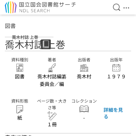
検索を開
メニ
本文へ移動
図書
喬木村誌 上巻
喬木村誌 上巻
資料種別
著者
出版者
出版年
図書
喬木村誌編纂
喬木村
１９７９
委員会／編
資料形態
ページ数・大き
コレクション
さ等
詳細を見
る
紙
-
１冊