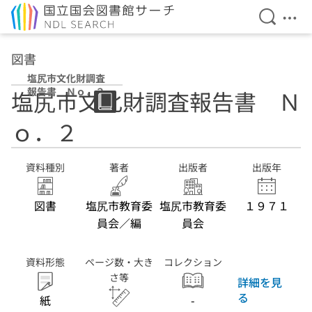
検索を開
メニ
本文へ移動
図書
塩尻市文化財調査
報告書 Ｎｏ．２
塩尻市文化財調査報告書 Ｎ
ｏ．２
資料種別
著者
出版者
出版年
図書
塩尻市教育委
塩尻市教育委
１９７１
員会／編
員会
資料形態
ページ数・大き
コレクション
さ等
詳細を見
る
紙
-