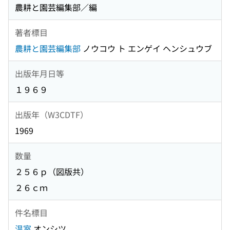
農耕と園芸編集部／編
著者標目
農耕と園芸編集部
ノウコウ ト エンゲイ ヘンシュウブ
出版年月日等
１９６９
出版年（W3CDTF）
1969
数量
２５６ｐ（図版共）
２６ｃｍ
件名標目
温室
オンシツ