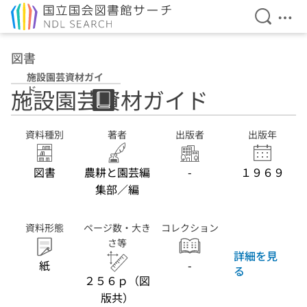
検索を開
メニ
本文へ移動
図書
施設園芸資材ガイ
ド
施設園芸資材ガイド
資料種別
著者
出版者
出版年
図書
農耕と園芸編
-
１９６９
集部／編
資料形態
ページ数・大き
コレクション
さ等
詳細を見
紙
-
る
２５６ｐ（図
版共）