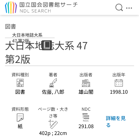
検索を開
メニ
本文へ移動
図書
大日本地誌大系
47 第2版
大日本地誌大系 47
第2版
資料種別
著者
出版者
出版年
図書
佐藤, 八郎
雄山閣
1998.10
資料形態
ページ数・大き
NDC
さ等
詳細を見
る
紙
291.08
402p ; 22cm