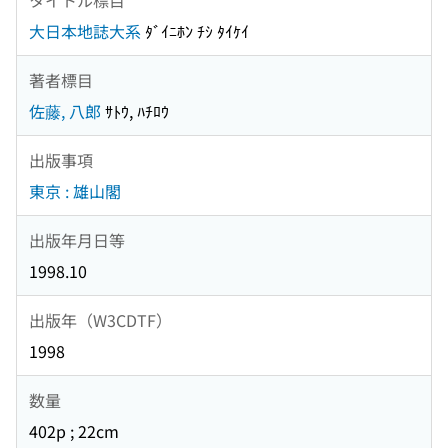
大日本地誌大系
ﾀﾞｲﾆﾎﾝ ﾁｼ ﾀｲｹｲ
著者標目
佐藤, 八郎
ｻﾄｳ, ﾊﾁﾛｳ
出版事項
東京 : 雄山閣
出版年月日等
1998.10
出版年（W3CDTF）
1998
数量
402p ; 22cm