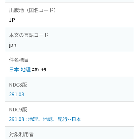
出版地（国名コード）
JP
本文の言語コード
jpn
件名標目
日本-地理
ﾆﾎﾝ-ﾁﾘ
NDC8版
291.08
NDC9版
291.08 : 地理．地誌．紀行--日本
対象利用者