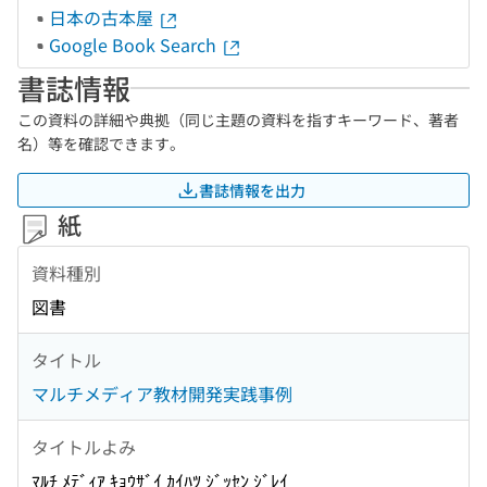
日本の古本屋
Google Book Search
書誌情報
この資料の詳細や典拠（同じ主題の資料を指すキーワード、著者
名）等を確認できます。
書誌情報を出力
紙
資料種別
図書
タイトル
マルチメディア教材開発実践事例
タイトルよみ
ﾏﾙﾁ ﾒﾃﾞｨｱ ｷｮｳｻﾞｲ ｶｲﾊﾂ ｼﾞｯｾﾝ ｼﾞﾚｲ