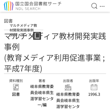
検索を開
メニ
本文へ移動
図書
マルチメディア教
材開発実践事例
マルチメディア教材開発実践
(教育メディア利
用促進事業 ; 平成
事例
7年度)
(教育メディア利用促進事業 ;
平成7年度)
資料種別
著者
出版者
出版年
岐阜県教育委
員会岐阜県生
図書
岐阜県教育委
1996.3
涯学習センタ
員会岐阜県生
ー/編
涯学習センタ