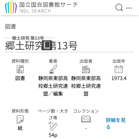
検索を開
メニ
本文へ移動
図書
郷土研究 第13号
郷土研究 第13号
資料種別
著者
出版者
出版年
図書
静岡県東部高
静岡県東部高
1973.4
校郷土研究連
校郷土研究連
盟／編集
盟
資料形態
ページ数・大き
コレクション
さ等
詳細を見
る
紙
-
54p