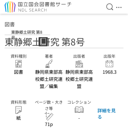
検索を開
メニ
本文へ移動
図書
東静郷土研究 第8
号
東静郷土研究 第8号
資料種別
著者
出版者
出版年
図書
静岡県東部高
静岡県東部高
1968.3
校郷土研究連
校郷土研究連
盟／編集
盟
資料形態
ページ数・大き
コレクション
さ等
詳細を見
る
紙
-
71p